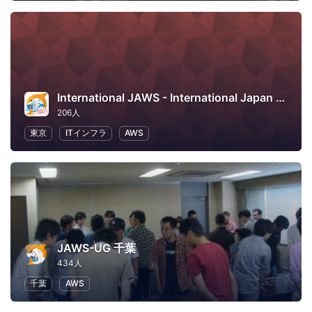
International JAWS - International Japan AWS User Group
206人
東京
ITインフラ
AWS
JAWS-UG 千葉
434人
千葉
AWS