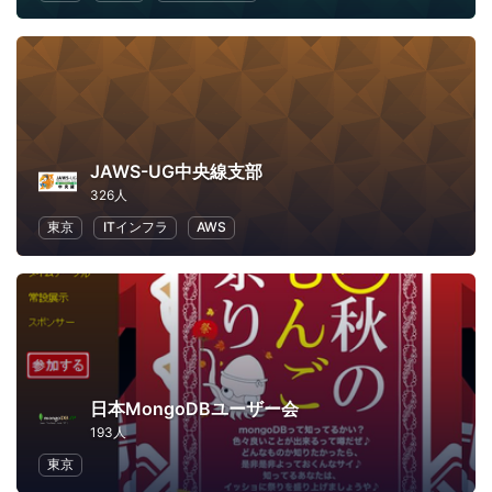
JAWS-UG中央線支部
326人
東京
ITインフラ
AWS
日本MongoDBユーザー会
193人
東京