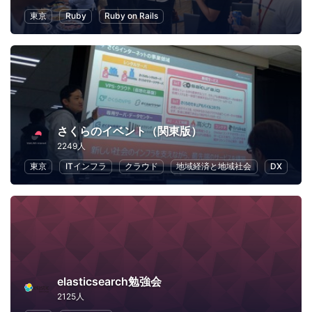
東京
Ruby
Ruby on Rails
さくらのイベント（関東版）
2249人
東京
ITインフラ
クラウド
地域経済と地域社会
DX
elasticsearch勉強会
2125人