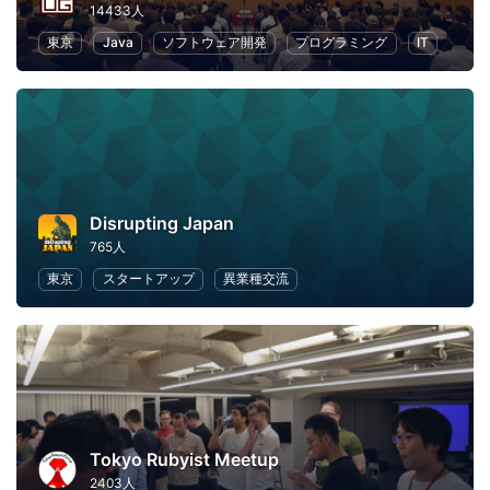
14433人
東京
Java
ソフトウェア開発
プログラミング
IT
Disrupting Japan
765人
東京
スタートアップ
異業種交流
Tokyo Rubyist Meetup
2403人