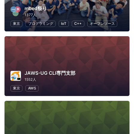
mbed祭り
1377人
東京
プログラミング
IoT
C++
オープンソース
JAWS-UG CLI専門支部
1552人
東京
AWS