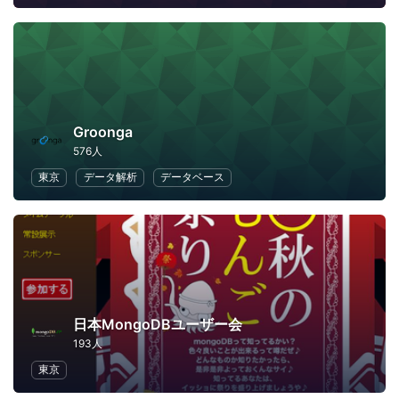
Groonga
576人
東京
データ解析
データベース
日本MongoDBユーザー会
193人
東京