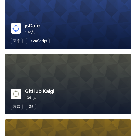
jsCafe
197人
東京
JavaScript
GitHub Kaigi
1041人
東京
Git