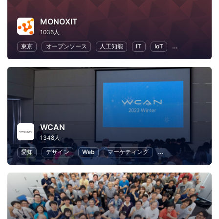
MONOXIT
1036人
東京
オープンソース
人工知能
IT
IoT
プログラミング
WCAN
1348人
愛知
デザイン
Web
マーケティング
プログラミング