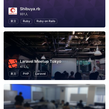
Shibuya.rb
931人
東京
Ruby
Ruby on Rails
Laravel Meetup Tokyo
472人
東京
PHP
Laravel