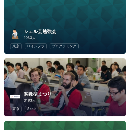
シェル芸勉強会
1033人
東京
ITインフラ
プログラミング
関数型まつり
3193人
東京
Scala