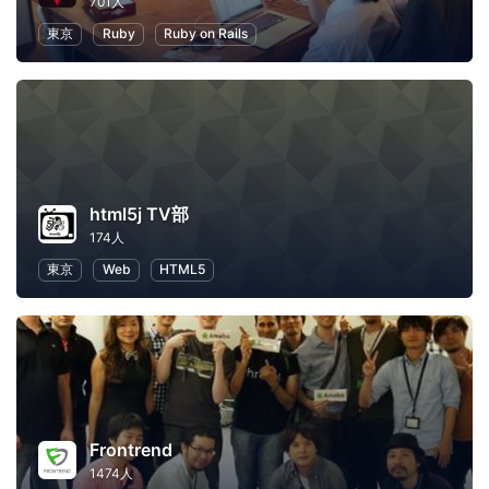
701人
東京
Ruby
Ruby on Rails
html5j TV部
174人
東京
Web
HTML5
Frontrend
1474人