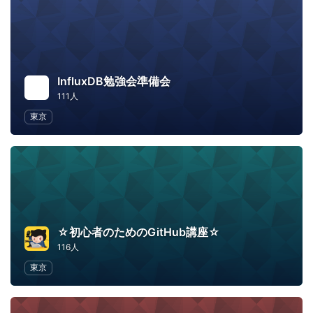
InfluxDB勉強会準備会
111人
東京
☆初心者のためのGitHub講座☆
116人
東京