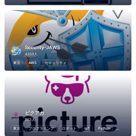
Security-JAWS
4359人
東京
AWS
セキュリティ
ピクアカ
863人
東京
プログラミング
ロボット
IoT
Python
人工知能