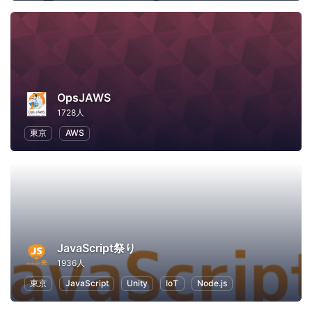
OpsJAWS
1728人
東京
AWS
JavaScript祭り
1936人
東京
JavaScript
Unity
IoT
Node.js