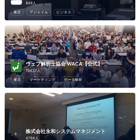
848人
東京
アジャイル
ビジネス
ウェブ解析士協会 WACA【公式】
19437人
東京
マーケティング
データ解析
株式会社永和システムマネジメント
4764人