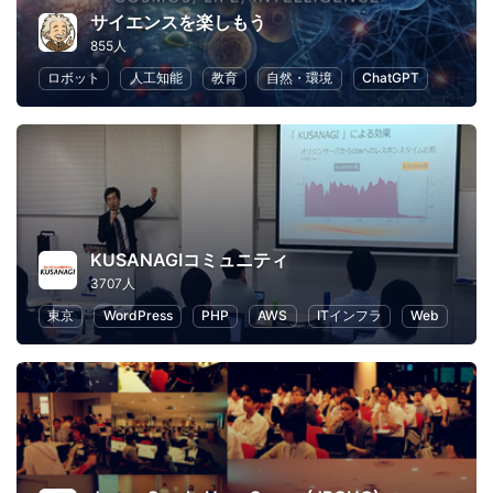
サイエンスを楽しもう
855人
ロボット
人工知能
教育
自然・環境
ChatGPT
KUSANAGIコミュニティ
3707人
東京
WordPress
PHP
AWS
ITインフラ
Web