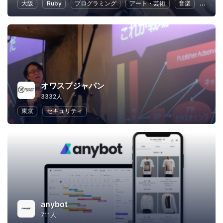
大阪
Ruby
プログラミング
アート・芸術
音楽
読書
オワスプジャパン
3332人
東京
セキュリティ
anybot
711人