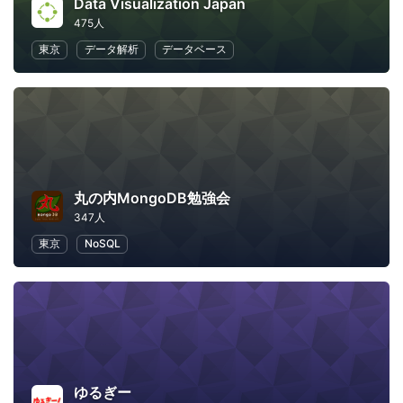
Data Visualization Japan
475人
東京
データ解析
データベース
丸の内MongoDB勉強会
347人
東京
NoSQL
ゆるぎー