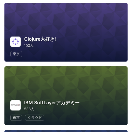
Clojure大好き!
152人
東京
IBM SoftLayerアカデミー
538人
東京
クラウド