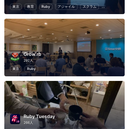
東京
教育
Ruby
アジャイル
スクラム
クラウド
Grow.rb
292人
東京
Ruby
Ruby Tuesday
266人