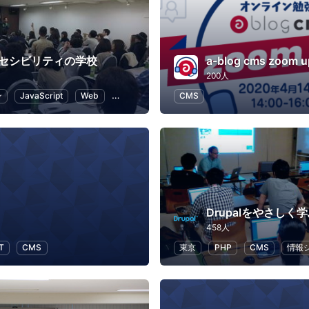
クセシビリティの学校
a-blog cms zoom u
200人
ン
JavaScript
Web
HTML5
UX
CMS
Drupalをやさしく
458人
IT
CMS
東京
PHP
CMS
情報