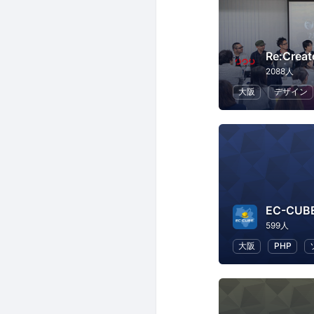
Re:Creat
2088人
大阪
デザイン
EC-CU
599人
大阪
PHP