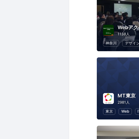
Webア
1138人
神奈川
デザイ
MT東京
2981人
東京
Web