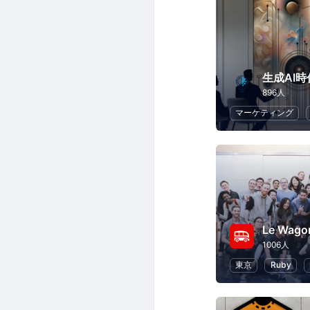
生成AI
896人
マーケティング
1006人
東京
Ruby