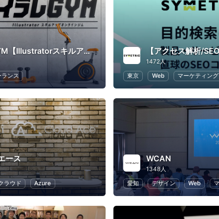
イラレGYM【Illustratorスキルアップジム】トレーナー：茄子川導彦
1472人
ーランス
東京
Web
マーケティング
エース
WCAN
1348人
クラウド
Azure
愛知
デザイン
Web