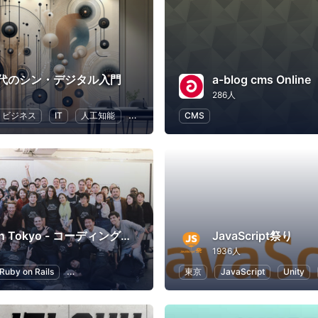
時代のシン・デジタル入門
a-blog cms Online
286人
ビジネス
IT
人工知能
ChatGPT
CMS
Le Wagon Tokyo - コーディングブートキャンプ
JavaScript祭り
1936人
Ruby on Rails
スタートアップ
起業
東京
初心者向けプログラミング
JavaScript
Unity