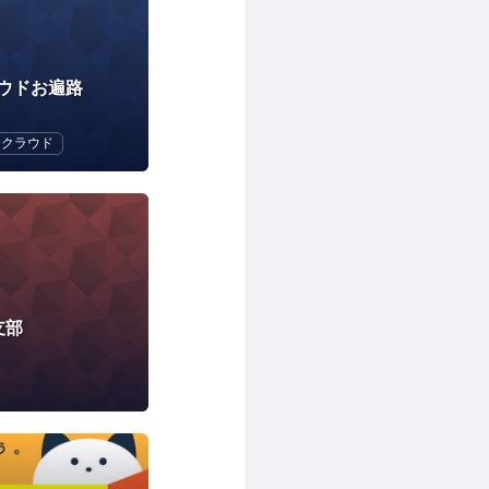
ラウドお遍路
クラウド
支部