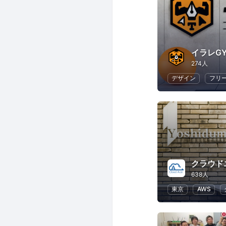
274人
デザイン
フリ
クラウド
638人
東京
AWS