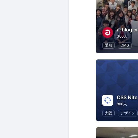
a-blog c
300人
愛知
CMS
CSS Nite
808人
大阪
デザイン