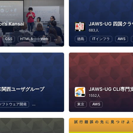
or's Kansai
JAWS-UG 四国ク
683人
CSS
HTML5
Web
UX
徳島
ITインフラ
AWS
BE関西ユーザグループ
JAWS-UG CLI専門
1552人
ソフトウェア開発
ECテクノロジー
東京
AWS