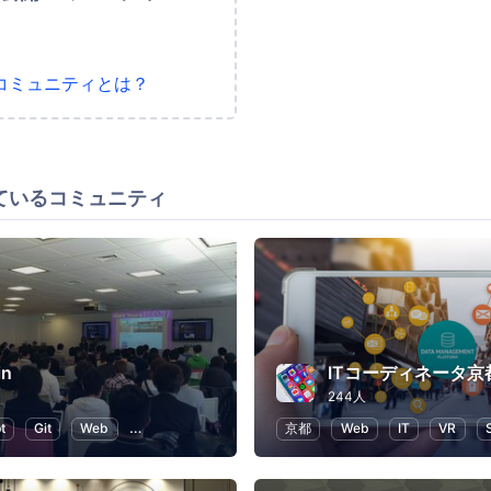
コミュニティとは？
ているコミュニティ
in
244人
t
Git
Web
WordPress
プログラミング
京都
Web
IT
VR