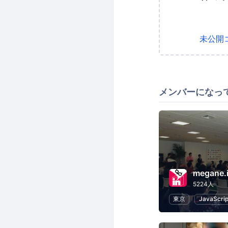
未公開
メンバーになっ
megane.
5224人
東京
JavaScrip