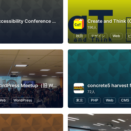
Japan Accessibility Conference - digital information
Create and Think (
196人
秋田
デザイン
Web
Tokyo WordPress Meetup（旧 WordBench 東京）
concrete5 harvest f
72人
Web
WordPress
オープンソース
東京
PHP
Web
CMS