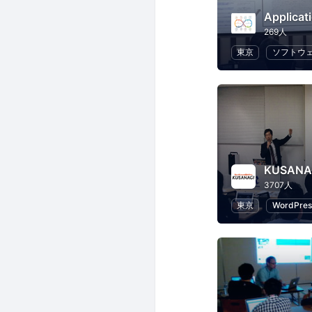
269人
東京
ソフトウ
KUSAN
3707人
東京
WordPres