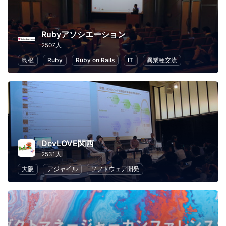
Rubyアソシエーション
2507人
島根
Ruby
Ruby on Rails
IT
異業種交流
DevLOVE関西
2531人
大阪
アジャイル
ソフトウェア開発