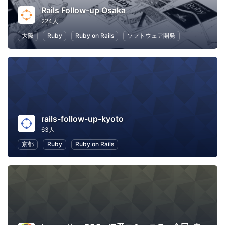
Rails Follow-up Osaka
224人
大阪
Ruby
Ruby on Rails
ソフトウェア開発
rails-follow-up-kyoto
63人
京都
Ruby
Ruby on Rails