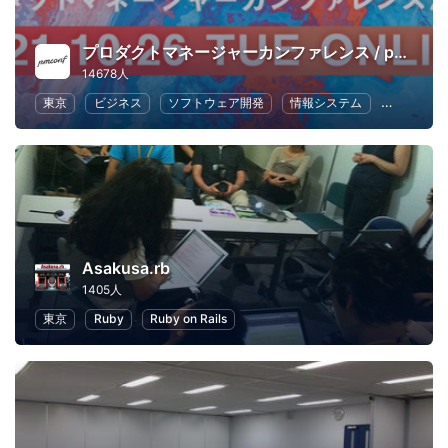
プロダクトマネージャーカンファレンス / pmconf
14678人
東京
ビジネス
ソフトウェア開発
情報システム
UX
Asakusa.rb
1405人
東京
Ruby
Ruby on Rails