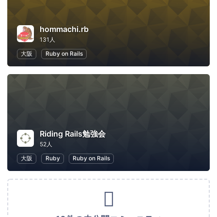
hommachi.rb
131人
大阪
Ruby on Rails
Riding Rails勉強会
52人
大阪
Ruby
Ruby on Rails