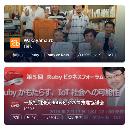
Wakayama.rb
116人
和歌山
Ruby
Ruby on Rails
プログラミング
IoT
一般社団法人Rubyビジネス推進協議会
1030人
大阪
Ruby
アジャイル
ビジネス