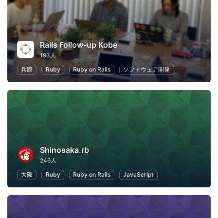
Rails Follow-up Kobe
193人
兵庫
Ruby
Ruby on Rails
ソフトウェア開発
Shinosaka.rb
246人
大阪
Ruby
Ruby on Rails
JavaScript