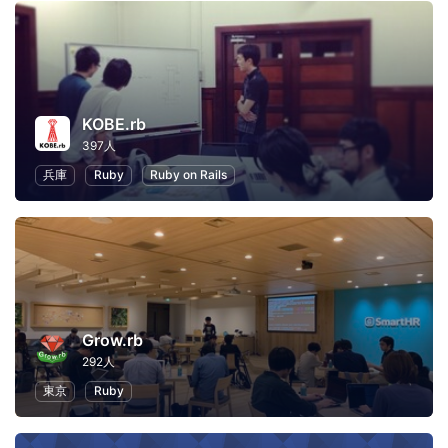
KOBE.rb
397人
兵庫
Ruby
Ruby on Rails
Grow.rb
292人
東京
Ruby