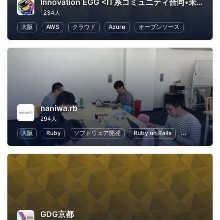
Innovation EGG <IT系コミュニティ合同•未経験者向け勉強会>
1234人
大阪
AWS
クラウド
Azure
オープンソース
naniwa.rb
294人
大阪
Ruby
ソフトウェア開発
Ruby on Rails
IoT
初心
GDG京都