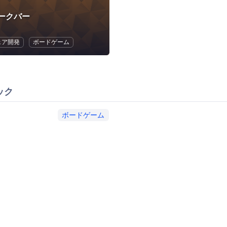
ークバー
ェア開発
ボードゲーム
ック
ボードゲーム