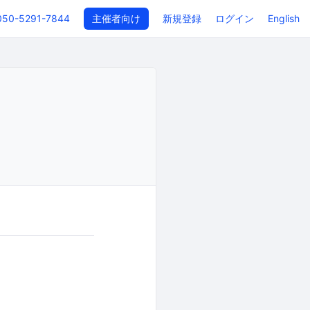
050-5291-7844
主催者向け
新規登録
ログイン
English