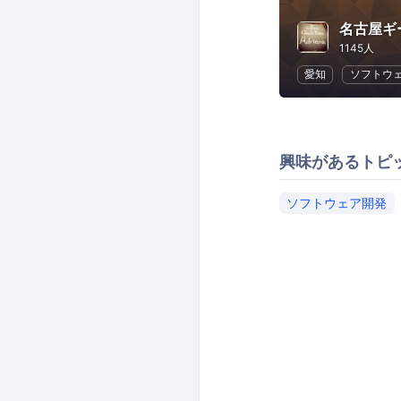
名古屋ギ
1145人
愛知
ソフトウ
興味があるトピ
ソフトウェア開発