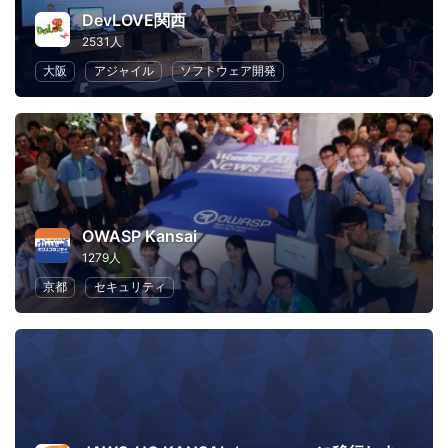
DevLOVE関西
2531人
大阪
アジャイル
ソフトウェア開発
OWASP Kansai
1279人
京都
セキュリティ