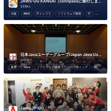
JAWS-UG KANSAI（connpassに移行しました）
3358人
大阪
AWS
ITインフラ
ソフトウェア開発
IT
IT ソリ
日本Javaユーザーグループ/Japan Java User Group
14432人
東京
Java
ソフトウェア開発
プログラミング
IT
TwilioJP-UG