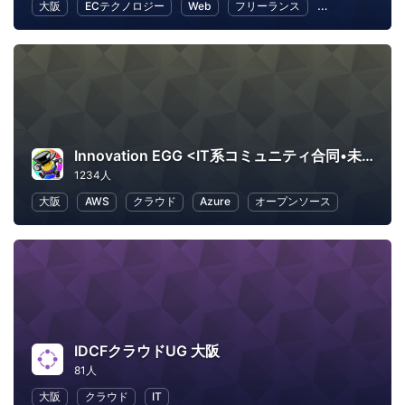
大阪
ECテクノロジー
Web
フリーランス
ビジネス
E
Innovation EGG <IT系コミュニティ合同•未経験者向け勉強会>
1234人
大阪
AWS
クラウド
Azure
オープンソース
IDCFクラウドUG 大阪
81人
大阪
クラウド
IT