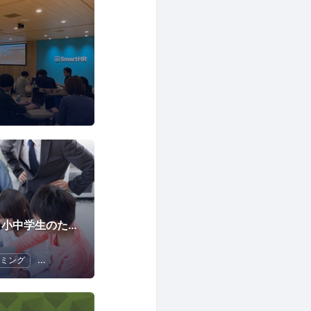
CoderDojo 大手町（小中学生のためのプログラミング道場)
ミング
キッズ
Scratch
子供向けプログラミング