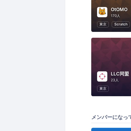
OtOMO
170人
東京
Scratch
LLC同盟
23人
東京
メンバーになっ