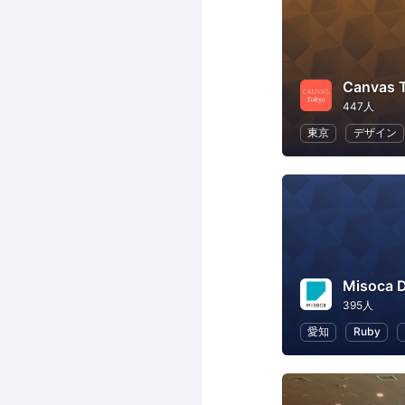
Canvas 
447人
東京
デザイン
Misoca 
395人
愛知
Ruby