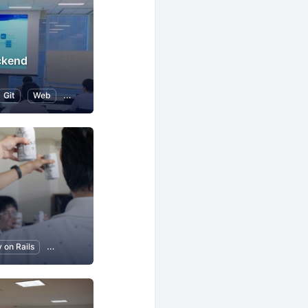
ckend
Git
Web
iOS
s
 on Rails
Git
プログラミング
アプリ開発