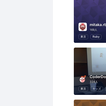
mitaka.r
169人
東京
Ruby
CoderD
324人
東京
キッズ