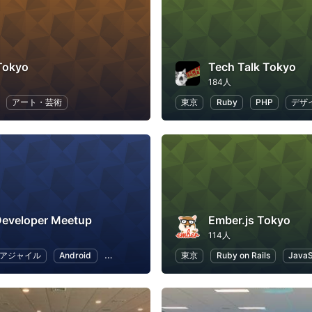
Tokyo
Tech Talk Tokyo
184人
アート・芸術
東京
Ruby
PHP
デザ
Developer Meetup
Ember.js Tokyo
114人
アジャイル
Android
iOS
ワークライフバランス
東京
Ruby on Rails
JavaS