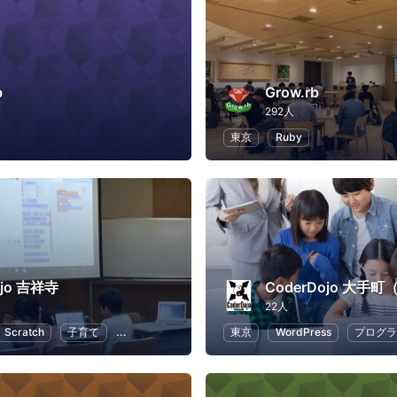
b
Grow.rb
292人
東京
Ruby
ojo 吉祥寺
22人
Scratch
子育て
子供向けプログラミング
東京
WordPress
プログラ