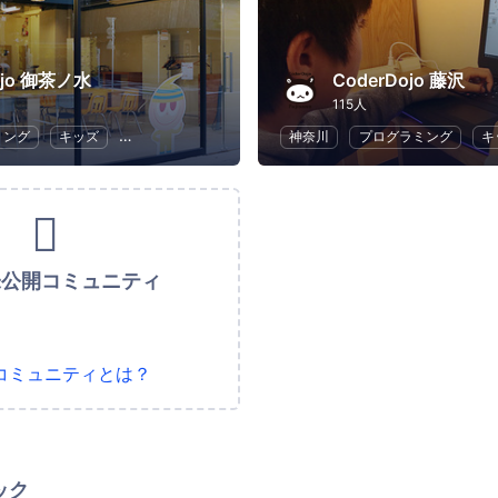
ojo 御茶ノ水
CoderDojo 藤沢
115人
ミング
キッズ
子供向けプログラミング
神奈川
プログラミング
キ
未公開コミュニティ
コミュニティとは？
ック