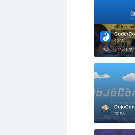
CoderDo
407人
東京
ソフトウ
DojoCon
1210人