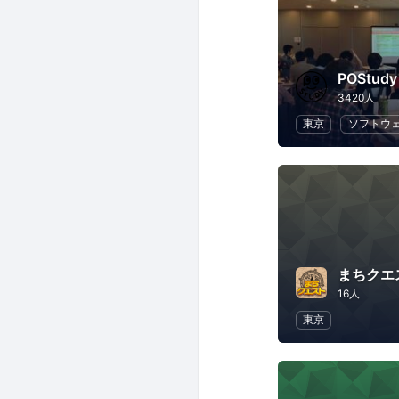
3420人
東京
ソフトウ
まちクエ
16人
東京