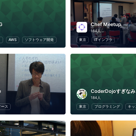
G
Chef Meetup
184人
ラ
AWS
ソフトウェア開発
東京
ITインフラ
e
CoderDojoすぎなみ
184人
ソース
東京
プログラミング
キッ