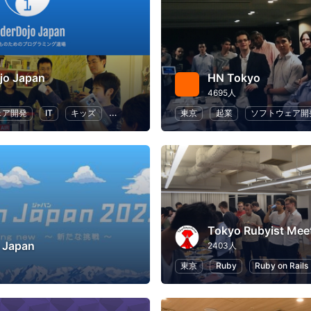
jo Japan
HN Tokyo
4695人
ェア開発
IT
キッズ
子供向けプログラミング
東京
起業
プログラミング
ソフトウェア開
Tokyo Rubyist Mee
 Japan
2403人
東京
Ruby
Ruby on Rails