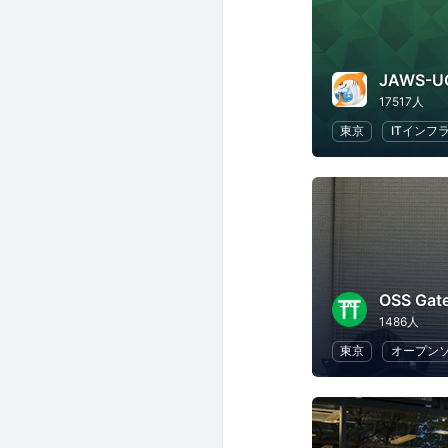
JAWS-U
17517人
東京
ITインフ
OSS Gat
1486人
東京
オープン