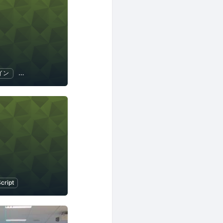
イン
JavaScript
Web
cript