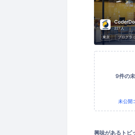
CoderD
227人
東京
プログラ
9件の
未公開
興味があるトピ