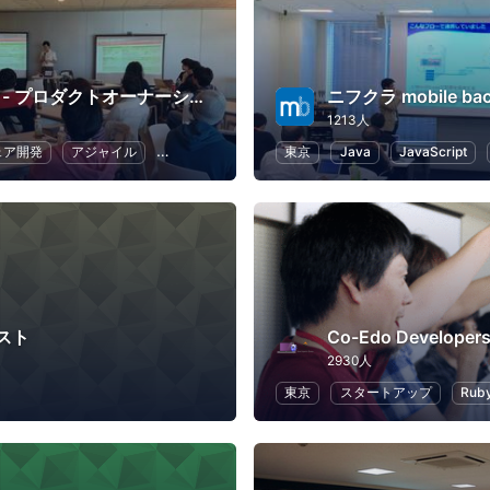
POStudy - プロダクトオーナーシップ研究会 -
ニフクラ mobile ba
1213人
ェア開発
アジャイル
スクラム
ビジネス
東京
UX
Java
JavaScript
スト
Co-Edo Developer
2930人
東京
スタートアップ
Ruby