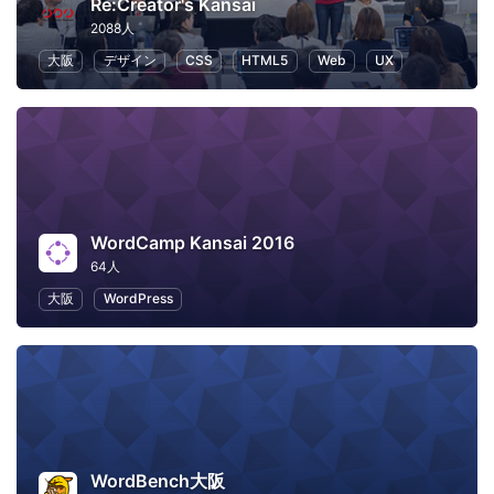
Re:Creator's Kansai
2088人
大阪
デザイン
CSS
HTML5
Web
UX
WordCamp Kansai 2016
64人
大阪
WordPress
WordBench大阪