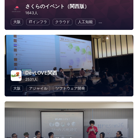
さくらのイベント（関西版）
1643人
大阪
ITインフラ
クラウド
人工知能
地域経済と地域社会
DevLOVE関西
2531人
大阪
アジャイル
ソフトウェア開発