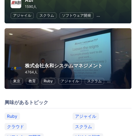
ABI
1590人
アジャイル
スクラム
ソフトウェア開発
ビジネス戦略
リ
株式会社永和システムマネジメント
4764人
東京
教育
Ruby
アジャイル
スクラム
クラウド
興味があるトピック
Ruby
アジャイル
クラウド
スクラム