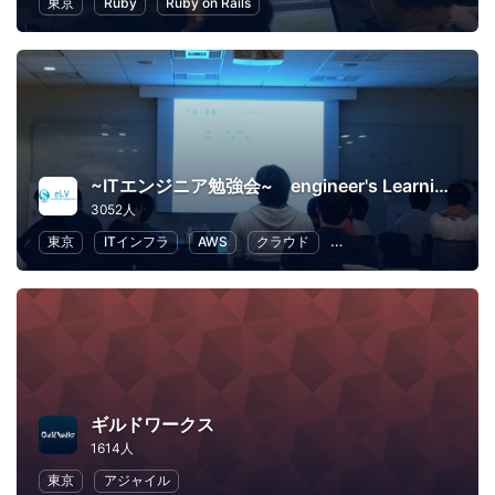
東京
Ruby
Ruby on Rails
~ITエンジニア勉強会~ engineer's Learning･Vesper
3052人
東京
ITインフラ
AWS
クラウド
プログラミング
Swift
ギルドワークス
1614人
東京
アジャイル