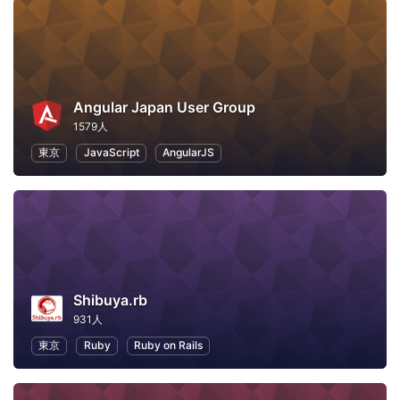
Angular Japan User Group
1579人
東京
JavaScript
AngularJS
Shibuya.rb
931人
東京
Ruby
Ruby on Rails