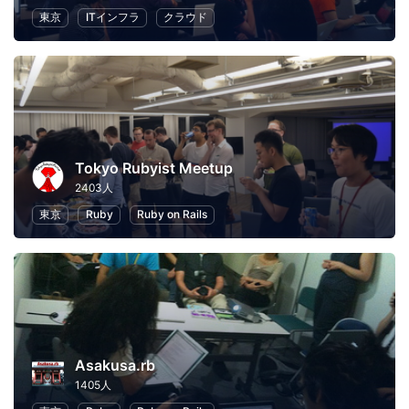
東京
ITインフラ
クラウド
Tokyo Rubyist Meetup
2403人
東京
Ruby
Ruby on Rails
Asakusa.rb
1405人