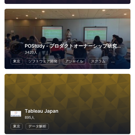
POStudy - プロダクトオーナーシップ研究会 -
3420人
東京
ソフトウェア開発
アジャイル
スクラム
ビジネス
Tableau Japan
895人
東京
データ解析