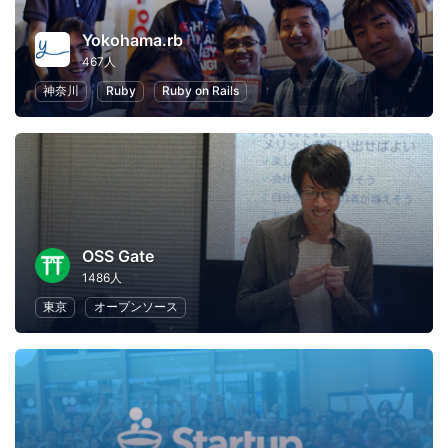
Yokohama.rb
467人
神奈川
Ruby
Ruby on Rails
OSS Gate
1486人
東京
オープンソース