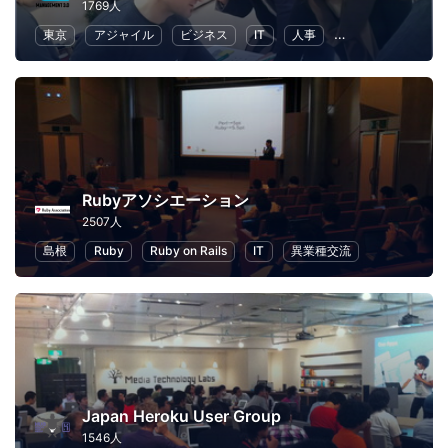
1769人
東京
アジャイル
ビジネス
IT
人事
リーダーシップ
Rubyアソシエーション
2507人
島根
Ruby
Ruby on Rails
IT
異業種交流
Japan Heroku User Group
1546人