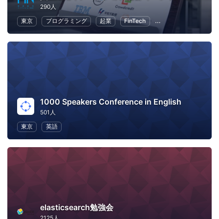
290人
東京
プログラミング
起業
FinTech
不動産・投資・金融
1000 Speakers Conference in English
501人
東京
英語
elasticsearch勉強会
2125人