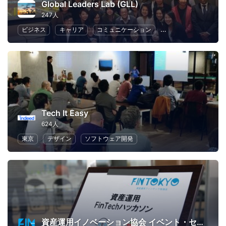
Global Leaders Lab (GLL)
247人
ビジネス
キャリア
コミュニケーション
リーダーシップ
Tech It Easy
624人
東京
デザイン
ソフトウェア開発
資産運用イノベーション協会 イベント・セミナー・勉強会