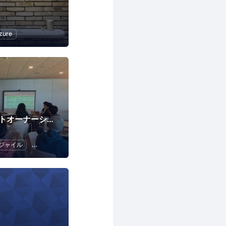
zure
POStudy - プロダクトオーナーシップ研究会 -
ジャイル
スクラム
ビジネス
UX