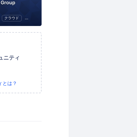
r Group
クラウド
Azure
ュニティ
ィとは？