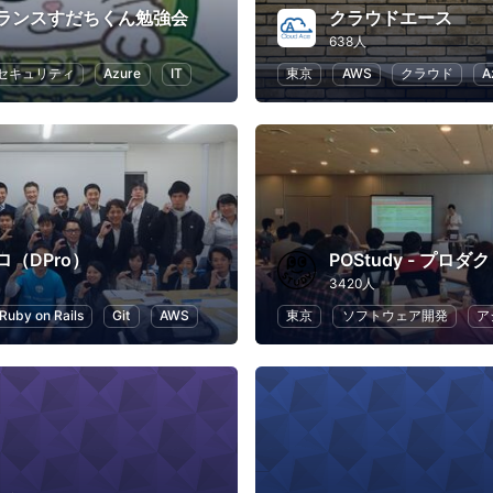
ランスすだちくん勉強会
クラウドエース
638人
セキュリティ
Azure
IT
東京
AWS
クラウド
A
（DPro）
3420人
Ruby on Rails
Git
AWS
東京
ソフトウェア開発
ア