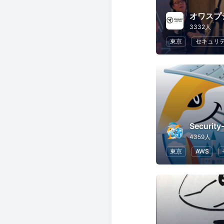
オワスプ
3332人
東京
セキュリ
Securit
4359人
東京
AWS