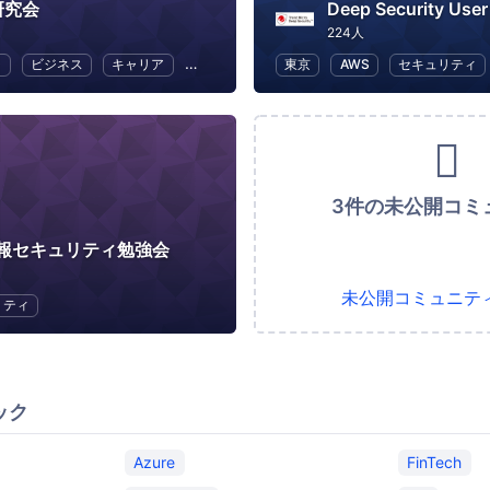
研究会
Deep Security Use
224人
ラ
ビジネス
キャリア
テスト駆動開発
東京
オープンソース
AWS
セキュリティ
3件の未公開コミ
報セキュリティ勉強会
未公開コミュニテ
リティ
ック
Azure
FinTech