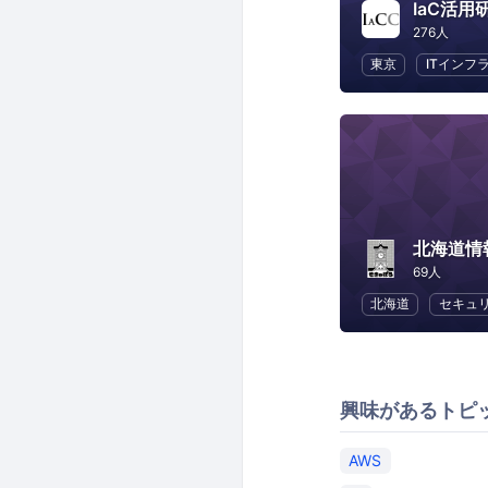
IaC活用
276人
東京
ITインフ
北海道情
69人
北海道
セキュ
興味があるトピ
AWS