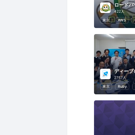
ロードバ
422人
東京
AWS
ディープロ
2757人
東京
Ruby