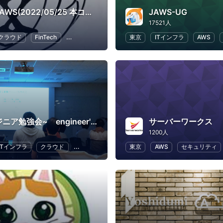
X-Tech JAWS(2022/05/25 本コミュニティはクローズしました。いままでご参加ありがとうございました。)
JAWS-UG
17521人
クラウド
FinTech
情報システム
ビジネス戦略
東京
ITインフラ
AWS
~ITエンジニア勉強会~ engineer's Learning･Vesper
サーバーワークス
1200人
ITインフラ
クラウド
Swift
プログラミング
東京
AWS
セキュリティ