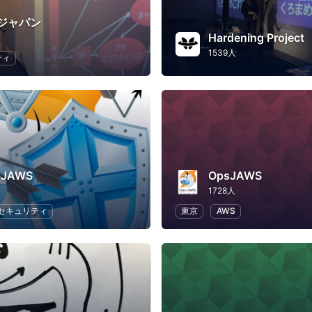
ジャパン
Hardening Project
1539人
ティ
y-JAWS
OpsJAWS
1728人
セキュリティ
東京
AWS