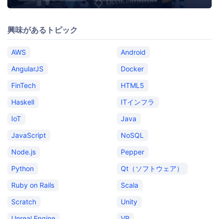
興味があるトピック
AWS
Android
AngularJS
Docker
FinTech
HTML5
Haskell
ITインフラ
IoT
Java
JavaScript
NoSQL
Node.js
Pepper
Python
Qt（ソフトウェア）
Ruby on Rails
Scala
Scratch
Unity
Unreal Engine
VR