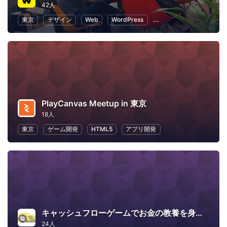
42人
東京
デザイン
Web
WordPress
プログラミング
フリ
PlayCanvas Meetup in 東京
18人
東京
ゲーム開発
HTML5
アプリ開発
キャッシュフローゲームでお金の教養を身につけようin東京
24人