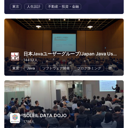
東京
人生設計
不動産・投資・金融
日本Javaユーザーグループ/Japan Java User Group
14433人
東京
Java
ソフトウェア開発
プログラミング
IT
SOLEIL DATA DOJO
1786人