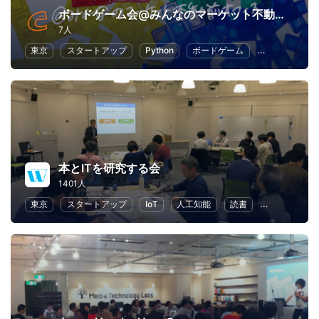
ボードゲーム会@みんなのマーケット不動前オフィス
7人
東京
スタートアップ
Python
ボードゲーム
アプリ開発
本とITを研究する会
1401人
東京
スタートアップ
IoT
人工知能
読書
ライティング