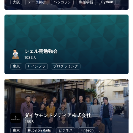
大阪
データ解析
ハッカソン
機械学習
Python
人工知
シェル芸勉強会
1033人
東京
ITインフラ
プログラミング
ダイヤモンドメディア株式会社
468人
東京
Ruby on Rails
ビジネス
FinTech
異業種交流
不