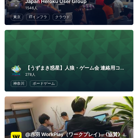
Japan Heroku User Group
1546人
東京
ITインフラ
クラウド
【うずまき惑星】人狼・ゲーム会 連絡用コミュニティ
278人
神奈川
ボードゲーム
@赤羽 WorkPlay（ワークプレイ）《協賛》エイチワークス《運営》隆美株式会社