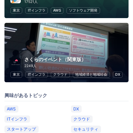
17521人
東京
ITインフラ
AWS
ソフトウェア開発
さくらのイベント（関東版）
2249人
東京
ITインフラ
クラウド
地域経済と地域社会
DX
興味があるトピック
AWS
DX
ITインフラ
クラウド
スタートアップ
セキュリティ