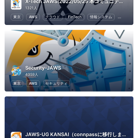
X-Tech JAWS(2022/05/25 本コミュニティはクローズしました。いままでご参加ありがとうございました。)
1321人
東京
AWS
クラウド
FinTech
情報システム
ビジネス
Security-JAWS
4359人
東京
AWS
セキュリティ
JAWS-UG KANSAI（connpassに移行しました）