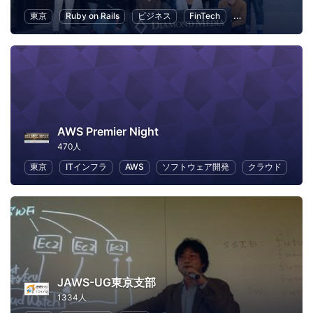
東京
Ruby on Rails
ビジネス
FinTech
異業種交流
不
AWS Premier Night
470人
東京
ITインフラ
AWS
ソフトウェア開発
クラウド
JAWS-UG東京支部
1334人