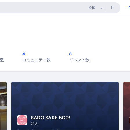
4
8
数
コミュニティ数
イベント数
SADO SAKE 5GO!
21人