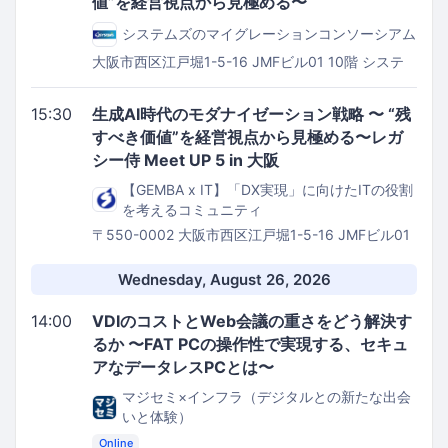
値”を経営視点から見極める〜
システムズのマイグレーションコンソーシアム
大阪市西区江戸堀1-5-16 JMFビル01 10階
システ
ムズ 大阪オフィス セミナールーム
15:30
生成AI時代のモダナイゼーション戦略 〜 “残
すべき価値”を経営視点から見極める〜レガ
シー侍 Meet UP 5 in 大阪
【GEMBA x IT】「DX実現」に向けたITの役割
を考えるコミュニティ
〒550-0002 大阪市西区江戸堀1-5-16 JMFビル01
10階
システムズ 大阪オフィス
Wednesday, August 26, 2026
14:00
VDIのコストとWeb会議の重さをどう解決す
るか 〜FAT PCの操作性で実現する、セキュ
アなデータレスPCとは〜
マジセミ×インフラ（デジタルとの新たな出会
いと体験）
Online