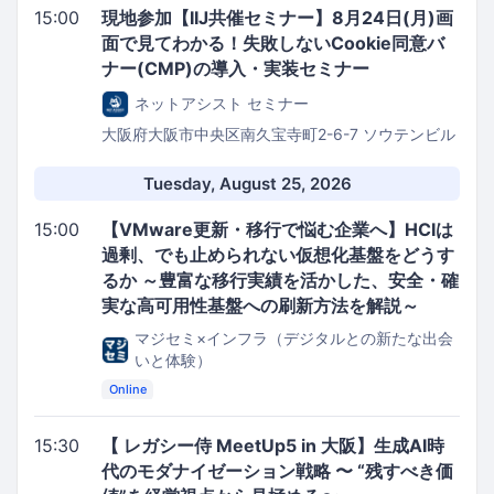
15:00
現地参加【IIJ共催セミナー】8月24日(月)画
面で見てわかる！失敗しないCookie同意バ
ナー(CMP)の導入・実装セミナー
ネットアシスト セミナー
大阪府大阪市中央区南久宝寺町2-6-7
ソウテンビル
セミナー会場
Tuesday, August 25, 2026
15:00
【VMware更新・移行で悩む企業へ】HCIは
過剰、でも止められない仮想化基盤をどうす
るか ～豊富な移行実績を活かした、安全・確
実な高可用性基盤への刷新方法を解説～
マジセミ×インフラ（デジタルとの新たな出会
いと体験）
Online
15:30
【 レガシー侍 MeetUp5 in 大阪】生成AI時
代のモダナイゼーション戦略 〜 “残すべき価