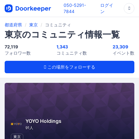
050-5291-
ログイ
7844
ン
都道府県
東京
コミュニティ
東京のコミュニティ情報一覧
72,119
1,343
23,309
フォロワー数
コミュニティ数
イベント数
この場所をフォローする
YOYO Holdings
91人
東京