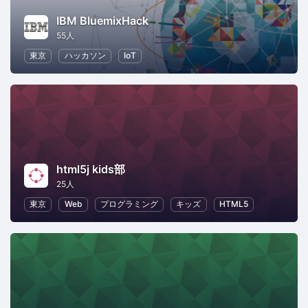
IBM BluemixHack
55人
東京
ハッカソン
IoT
html5j kids部
25人
東京
Web
プログラミング
キッズ
HTML5