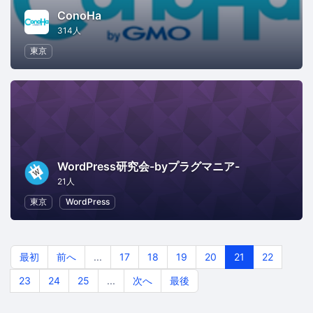
ConoHa
314人
東京
WordPress研究会-byプラグマニア-
21人
東京
WordPress
最初
前へ
...
17
18
19
20
21
22
23
24
25
...
次へ
最後