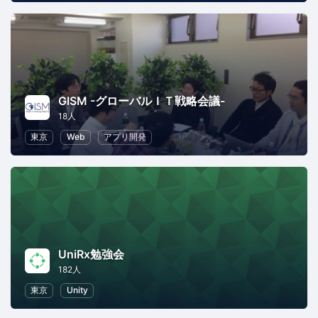
GISM -グローバルＩＴ戦略会議-
18人
東京
Web
アプリ開発
UniRx勉強会
182人
東京
Unity