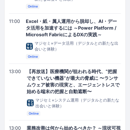
Online
11:00
Excel・紙・属人運用から脱却し、AI・デー
タ活用を加速するには ～Power Platform /
Microsoft FabricによるDXの実践～
マジセミ×データ活用（デジタルとの新たな出
会いと体験）
Online
13:00
【再放送】医療機関が狙われる時代、“把握
できていない機器”が最大の脅威に 〜ランサ
ムウェア被害の現実と、エージェントレスで
始める端末の把握と自動遮断〜
マジセミ×システム運用（デジタルとの新たな
出会いと体験）
Online
13:00
業務改善は何から始めるべきか？ ～現状可視