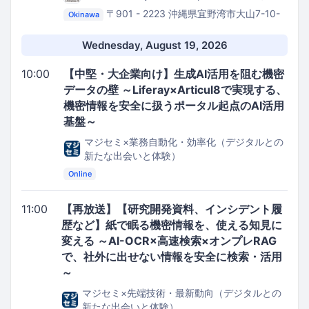
〒901 - 2223 沖縄県宜野湾市大山7-10-
Okinawa
14 プロト宜野湾沖縄本社第2ビル
CODE BASE
OKINAWA
Wednesday, August 19, 2026
10:00
【中堅・大企業向け】生成AI活用を阻む機密
データの壁 ～Liferay×Articul8で実現する、
機密情報を安全に扱うポータル起点のAI活用
基盤～
マジセミ×業務自動化・効率化（デジタルとの
新たな出会いと体験）
Online
11:00
【再放送】【研究開発資料、インシデント履
歴など】紙で眠る機密情報を、使える知見に
変える ～AI-OCR×高速検索×オンプレRAG
で、社外に出せない情報を安全に検索・活用
～
マジセミ×先端技術・最新動向（デジタルとの
新たな出会いと体験）