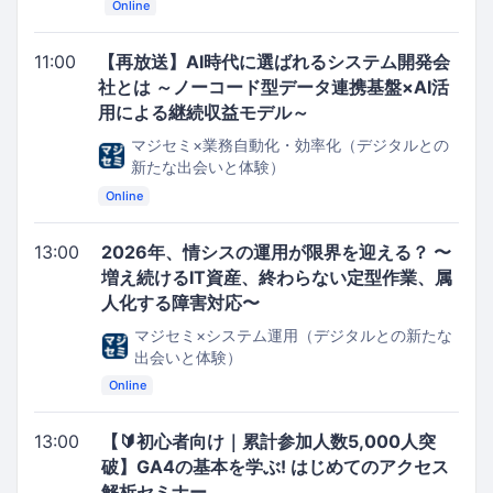
Online
11:00
【再放送】AI時代に選ばれるシステム開発会
社とは ～ノーコード型データ連携基盤×AI活
用による継続収益モデル～
マジセミ×業務自動化・効率化（デジタルとの
新たな出会いと体験）
Online
13:00
2026年、情シスの運用が限界を迎える？ 〜
増え続けるIT資産、終わらない定型作業、属
人化する障害対応〜
マジセミ×システム運用（デジタルとの新たな
出会いと体験）
Online
13:00
【🔰初心者向け｜累計参加人数5,000人突
破】GA4の基本を学ぶ! はじめてのアクセス
解析セミナー