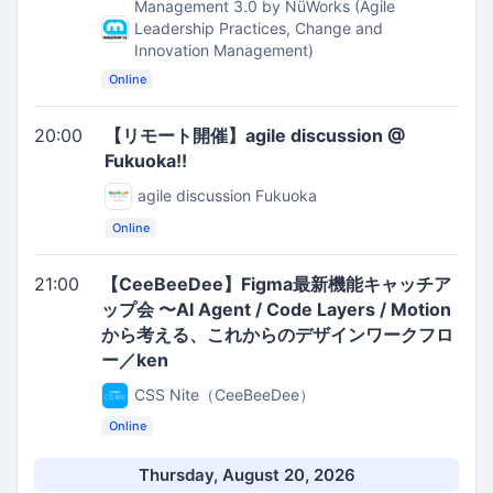
Management 3.0 by NüWorks (Agile
Leadership Practices, Change and
Innovation Management)
Online
20:00
【リモート開催】agile discussion @
Fukuoka!!
agile discussion Fukuoka
Online
21:00
【CeeBeeDee】Figma最新機能キャッチア
ップ会 〜AI Agent / Code Layers / Motion
から考える、これからのデザインワークフロ
ー／ken
CSS Nite（CeeBeeDee）
Online
Thursday, August 20, 2026