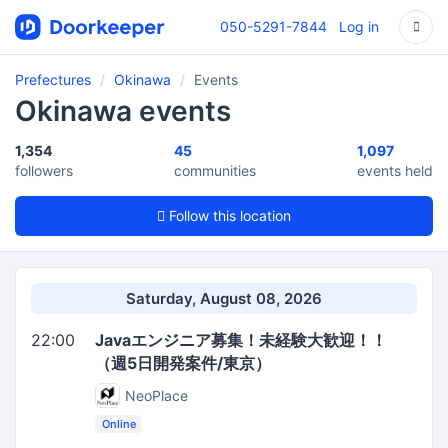
050-5291-7844
Log in
Prefectures
Okinawa
Events
Okinawa events
1,354
45
1,097
followers
communities
events held
Follow this location
Saturday, August 08, 2026
22:00
Javaエンジニア募集！未経験大歓迎！！
（週5日開発案件/東京）
NeoPlace
Online