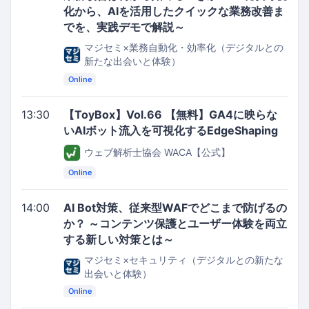
化から、AIを活用したクイックな業務改善ま
でを、実践デモで解説～
マジセミ×業務自動化・効率化（デジタルとの
新たな出会いと体験）
Online
13:30
【ToyBox】Vol.66 【無料】GA4に映らな
いAIボット流入を可視化するEdgeShaping
ウェブ解析士協会 WACA【公式】
Online
14:00
AI Bot対策、従来型WAFでどこまで防げるの
か？ ～コンテンツ保護とユーザー体験を両立
する新しい対策とは～
マジセミ×セキュリティ（デジタルとの新たな
出会いと体験）
Online