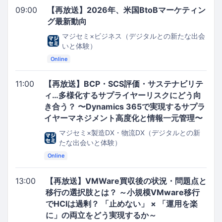
09:00
【再放送】2026年、米国BtoBマーケティン
グ最新動向
マジセミ×ビジネス（デジタルとの新たな出会
いと体験）
Online
11:00
【再放送】BCP・SCS評価・サステナビリテ
ィ…多様化するサプライヤーリスクにどう向
き合う？ 〜Dynamics 365で実現するサプラ
イヤーマネジメント高度化と情報一元管理〜
マジセミ×製造DX・物流DX（デジタルとの新
たな出会いと体験）
Online
13:00
【再放送】VMWare買収後の状況・問題点と
移行の選択肢とは？ ～小規模VMware移行
でHCIは過剰？ 「止めない」 × 「運用を楽
に」の両立をどう実現するか～