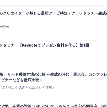
4人のクリエイターが魅せる最新アドビ時短テク・レタッチ・生成A
BeeDee）
ラインセミナー【Keynoteでプレゼン資料を作る】第1回
度版、リード獲得方法の比較 ～生成AI時代、展示会、カンファ
ェビナーなどを徹底比較～
（デジタルとの新たな出会いと体験）
ア攻撃、企業の対策は追いついているか？ 〜外部公開資産、認