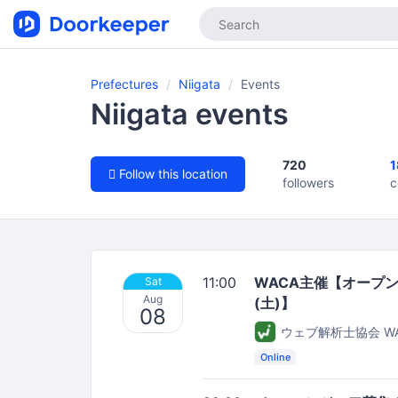
Prefectures
Niigata
Events
Niigata events
720
1
Follow this location
followers
c
11:00
WACA主催【オープン
Sat
Aug
(土)】
08
ウェブ解析士協会 W
Online