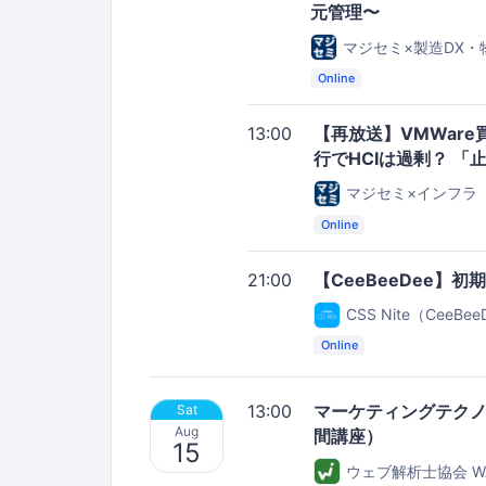
元管理〜
マジセミ×製造DX
Online
13:00
【再放送】VMWare
行でHCIは過剰？ 「
マジセミ×インフラ
Online
21:00
【CeeBeeDee】初
CSS Nite（CeeBe
Online
13:00
マーケティングテクノ
Sat
Aug
間講座）
15
ウェブ解析士協会 W