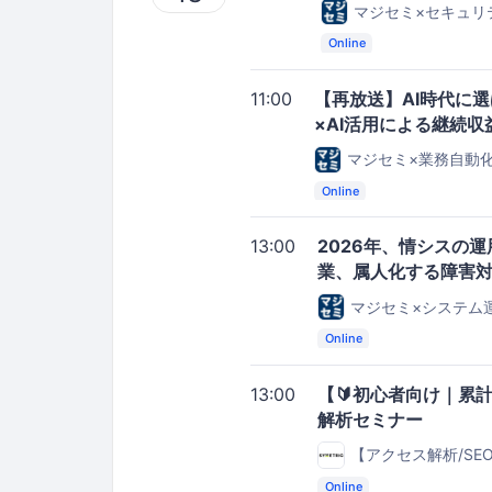
マジセミ×セキュリ
Online
11:00
【再放送】AI時代に
×AI活用による継続収
マジセミ×業務自動
Online
13:00
2026年、情シスの
業、属人化する障害
マジセミ×システム
Online
13:00
【🔰初心者向け｜累計
解析セミナー
【アクセス解析/S
Online