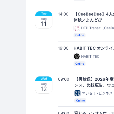
14:00
【CeeBeeDee】
Tue
Aug
体験／よんどび
11
DTP Transit（Cee
Online
19:00
HABIT TEC オン
HABIT TEC
Online
09:00
【再放送】2026年
Wed
Aug
ンス、比較広告、ウ
12
マジセミ×ビジネス
Online
09:00
変わるランサムウェ