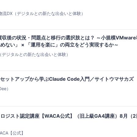
・物流DX（デジタルとの新たな出会いと体験）
買収後の状況・問題点と移行の選択肢とは？ ～小規模VMware
止めない」 × 「運用を楽に」の両立をどう実現するか～
（デジタルとの新たな出会いと体験）
期セットアップから学ぶClaude Code入門／サイトウマサカズ
eDee）
ロジスト認定講座【WACA公式】（旧上級GA4講座）8月（2
ACA【公式】