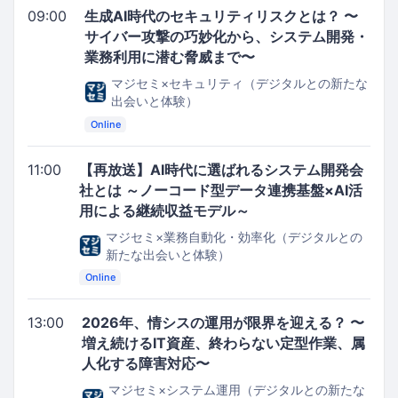
09:00
生成AI時代のセキュリティリスクとは？ 〜
サイバー攻撃の巧妙化から、システム開発・
業務利用に潜む脅威まで〜
マジセミ×セキュリティ（デジタルとの新たな
出会いと体験）
Online
11:00
【再放送】AI時代に選ばれるシステム開発会
社とは ～ノーコード型データ連携基盤×AI活
用による継続収益モデル～
マジセミ×業務自動化・効率化（デジタルとの
新たな出会いと体験）
Online
13:00
2026年、情シスの運用が限界を迎える？ 〜
増え続けるIT資産、終わらない定型作業、属
人化する障害対応〜
マジセミ×システム運用（デジタルとの新たな