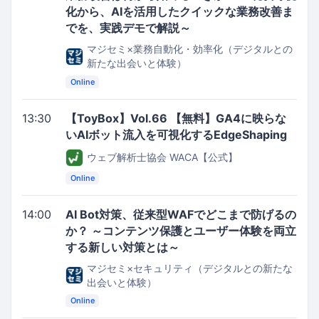
化から、AIを活用したクイックな業務改善ま
でを、実践デモで解説～
マジセミ×業務自動化・効率化（デジタルとの
新たな出会いと体験）
Online
13:30
【ToyBox】Vol.66 【無料】GA4に映らな
いAIボット流入を可視化するEdgeShaping
ウェブ解析士協会 WACA【公式】
Online
14:00
AI Bot対策、従来型WAFでどこまで防げるの
か？ ～コンテンツ保護とユーザー体験を両立
する新しい対策とは～
マジセミ×セキュリティ（デジタルとの新たな
出会いと体験）
Online