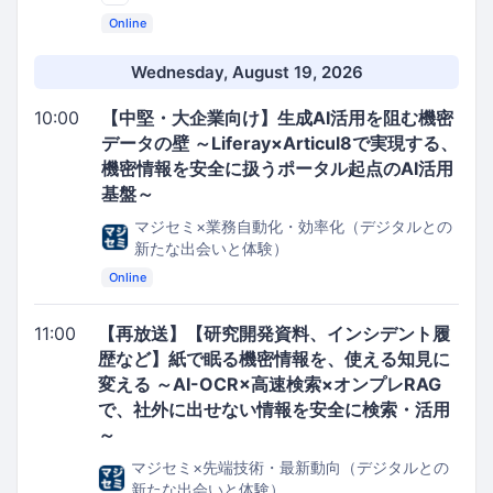
Online
Wednesday, August 19, 2026
10:00
【中堅・大企業向け】生成AI活用を阻む機密
データの壁 ～Liferay×Articul8で実現する、
機密情報を安全に扱うポータル起点のAI活用
基盤～
マジセミ×業務自動化・効率化（デジタルとの
新たな出会いと体験）
Online
11:00
【再放送】【研究開発資料、インシデント履
歴など】紙で眠る機密情報を、使える知見に
変える ～AI-OCR×高速検索×オンプレRAG
で、社外に出せない情報を安全に検索・活用
～
マジセミ×先端技術・最新動向（デジタルとの
新たな出会いと体験）