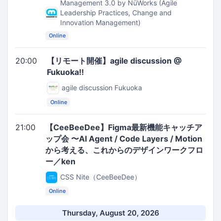
Management 3.0 by NüWorks (Agile
Leadership Practices, Change and
Innovation Management)
Online
20:00
【リモート開催】agile discussion @
Fukuoka!!
agile discussion Fukuoka
Online
21:00
【CeeBeeDee】Figma最新機能キャッチア
ップ会 〜AI Agent / Code Layers / Motion
から考える、これからのデザインワークフロ
ー／ken
CSS Nite（CeeBeeDee）
Online
Thursday, August 20, 2026