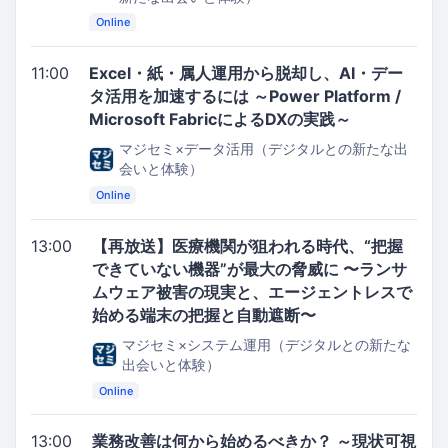
Online
11:00
Excel・紙・属人運用から脱却し、AI・デー
タ活用を加速するには ～Power Platform /
Microsoft FabricによるDXの実践～
マジセミ×データ活用（デジタルとの新たな出
会いと体験）
Online
13:00
【再放送】医療機関が狙われる時代、“把握
できていない機器”が最大の脅威に 〜ランサ
ムウェア被害の現実と、エージェントレスで
始める端末の把握と自動遮断〜
マジセミ×システム運用（デジタルとの新たな
出会いと体験）
Online
13:00
業務改善は何から始めるべきか？ ～現状可視