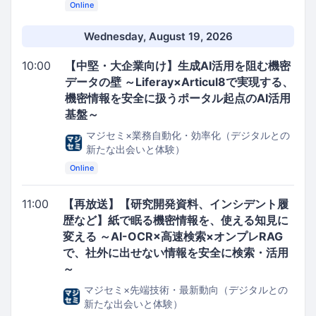
Online
Wednesday, August 19, 2026
10:00
【中堅・大企業向け】生成AI活用を阻む機密
データの壁 ～Liferay×Articul8で実現する、
機密情報を安全に扱うポータル起点のAI活用
基盤～
マジセミ×業務自動化・効率化（デジタルとの
新たな出会いと体験）
Online
11:00
【再放送】【研究開発資料、インシデント履
歴など】紙で眠る機密情報を、使える知見に
変える ～AI-OCR×高速検索×オンプレRAG
で、社外に出せない情報を安全に検索・活用
～
マジセミ×先端技術・最新動向（デジタルとの
新たな出会いと体験）