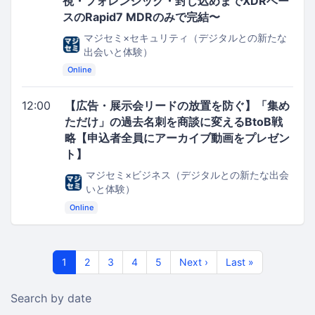
視・フォレンジック・封じ込めまでXDRベー
スのRapid7 MDRのみで完結〜
マジセミ×セキュリティ（デジタルとの新たな
出会いと体験）
Online
12:00
【広告・展示会リードの放置を防ぐ】「集め
ただけ」の過去名刺を商談に変えるBtoB戦
略【申込者全員にアーカイブ動画をプレゼン
ト】
マジセミ×ビジネス（デジタルとの新たな出会
いと体験）
Online
1
2
3
4
5
Next ›
Last »
Search by date