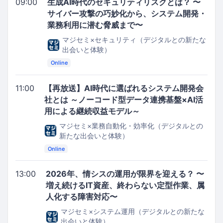
09:00
生成AI時代のセキュリティリスクとは？ 〜
サイバー攻撃の巧妙化から、システム開発・
業務利用に潜む脅威まで〜
マジセミ×セキュリティ（デジタルとの新たな
出会いと体験）
Online
11:00
【再放送】AI時代に選ばれるシステム開発会
社とは ～ノーコード型データ連携基盤×AI活
用による継続収益モデル～
マジセミ×業務自動化・効率化（デジタルとの
新たな出会いと体験）
Online
13:00
2026年、情シスの運用が限界を迎える？ 〜
増え続けるIT資産、終わらない定型作業、属
人化する障害対応〜
マジセミ×システム運用（デジタルとの新たな
出会いと体験）