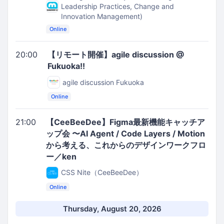
Leadership Practices, Change and
Innovation Management)
Online
20:00
【リモート開催】agile discussion @
Fukuoka!!
agile discussion Fukuoka
Online
21:00
【CeeBeeDee】Figma最新機能キャッチア
ップ会 〜AI Agent / Code Layers / Motion
から考える、これからのデザインワークフロ
ー／ken
CSS Nite（CeeBeeDee）
Online
Thursday, August 20, 2026