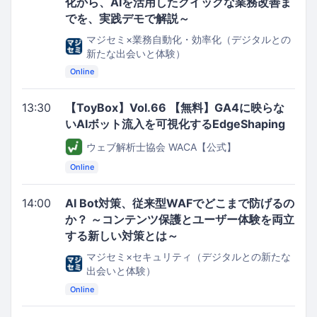
化から、AIを活用したクイックな業務改善ま
でを、実践デモで解説～
マジセミ×業務自動化・効率化（デジタルとの
新たな出会いと体験）
Online
13:30
【ToyBox】Vol.66 【無料】GA4に映らな
いAIボット流入を可視化するEdgeShaping
ウェブ解析士協会 WACA【公式】
Online
14:00
AI Bot対策、従来型WAFでどこまで防げるの
か？ ～コンテンツ保護とユーザー体験を両立
する新しい対策とは～
マジセミ×セキュリティ（デジタルとの新たな
出会いと体験）
Online