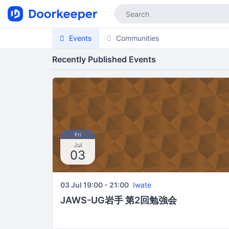
Events
Communities
Recently Published Events
Fri
Jul
03
03 Jul 19:00 - 21:00
Iwate
JAWS-UG岩手 第2回勉強会