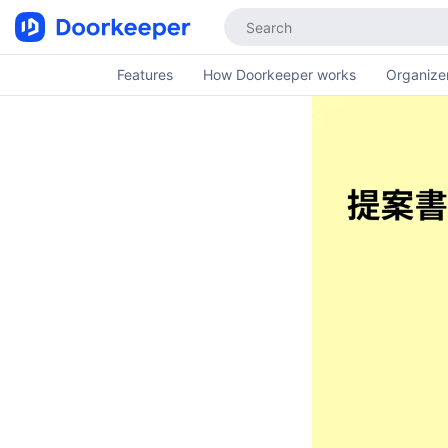
Features
How Doorkeeper works
Organizer