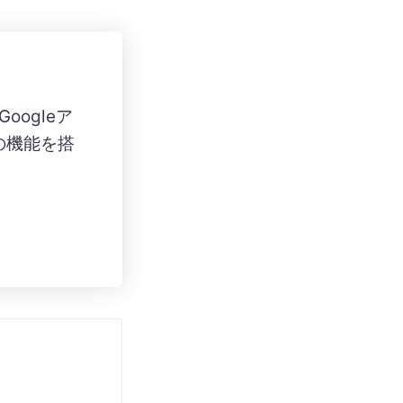
oogleア
の機能を搭