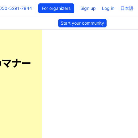
050-5291-7844
For organizers
Sign up
Log in
日本語
Start your community