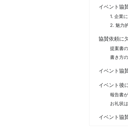
イベント協
1. 企
2. 魅
協賛依頼に
提案書の
書き方
イベント協
イベント後
報告書
お礼状
イベント協