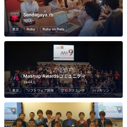
Sendagaya.rb
701人
東京
Ruby
Ruby on Rails
Mashup Awardsコミュニティ
3444人
東京
ソフトウェア開発
プログラミング
ハッカソン