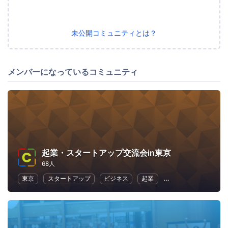
未公開コミュニティとは？
メンバーになっているコミュニティ
起業・スタートアップ交流会in東京
68人
東京
スタートアップ
ビジネス
起業
異業種交流
女性