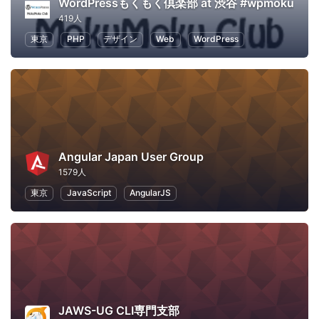
WordPressもくもく倶楽部 at 渋谷 #wpmoku
419人
東京
PHP
デザイン
Web
WordPress
Angular Japan User Group
1579人
東京
JavaScript
AngularJS
JAWS-UG CLI専門支部