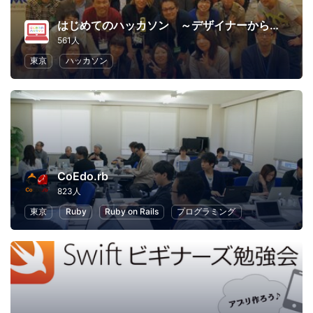
はじめてのハッカソン ～デザイナーからプログラマーまで～
561人
東京
ハッカソン
CoEdo.rb
823人
東京
Ruby
Ruby on Rails
プログラミング