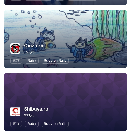
Ginza.rb
752人
東京
Ruby
Ruby on Rails
Shibuya.rb
931人
東京
Ruby
Ruby on Rails