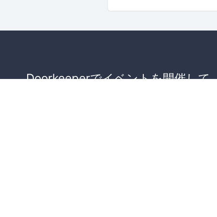
Doorkeeperでイベントを開催して
が集まるコミュニティを作りませ
か？
コミュニティを作ってみる！
詳しくはこちら