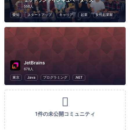
ミッドランドインキュベーターズ
558人
愛知
スタートアップ
キャリア
起業
女性起業家
JetBrains
678人
東京
Java
プログラミング
.NET
1件の未公開コミュニティ