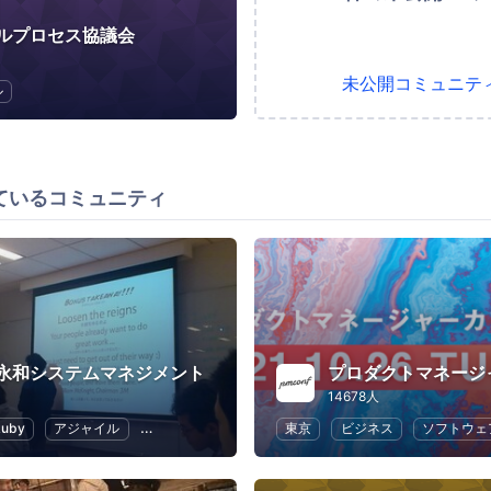
ルプロセス協議会
未公開コミュニテ
ル
ているコミュニティ
永和システムマネジメント
14678人
Ruby
アジャイル
スクラム
クラウド
東京
ビジネス
ソフトウェ