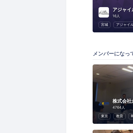
アジャイ
16人
宮城
アジャイ
メンバーになっ
株式会社
4764人
東京
教育