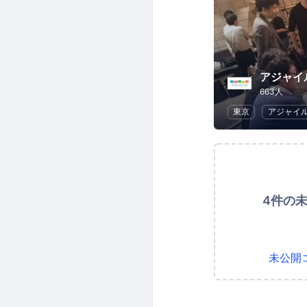
アジャイ
663人
東京
アジャイ
4件の
未公開