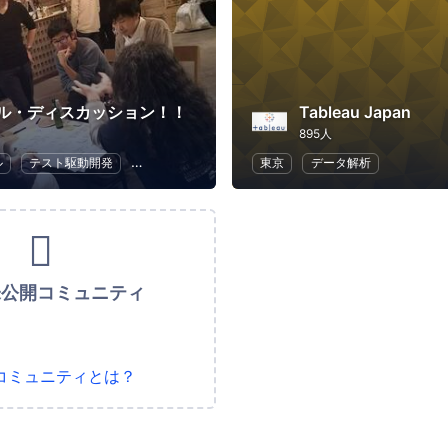
ル・ディスカッション！！
Tableau Japan
895人
ル
テスト駆動開発
ソフトウェア開発
東京
アプリ開発
データ解析
未公開コミュニティ
コミュニティとは？