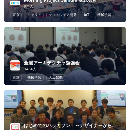
Morning Project Samurai株式会社
874人
東京
キャリア
ソフトウェア開発
IoT
機械学習
Pytho
全脳アーキテクチャ勉強会
3484人
東京
機械学習
人工知能
はじめてのハッカソン ～デザイナーからプログラマーまで～