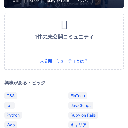
東京
FinTech
Ruby on Rails
ビジネス
異業種交流
不
1件の未公開コミュニティ
未公開コミュニティとは？
興味があるトピック
CSS
FinTech
IoT
JavaScript
Python
Ruby on Rails
Web
キャリア