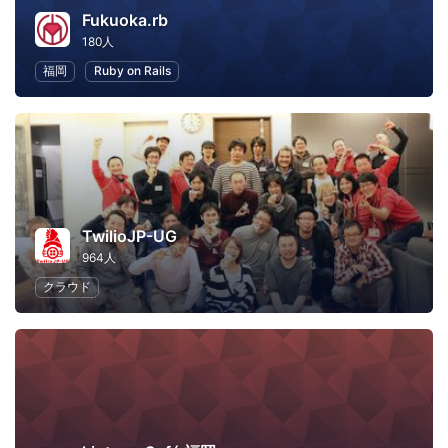
Fukuoka.rb
180人
福岡
Ruby on Rails
TwilioJP-UG
964人
クラウド