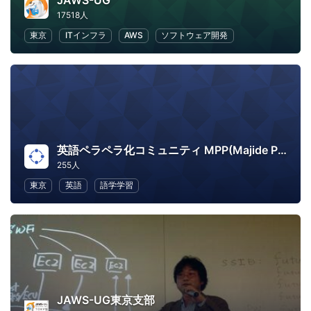
JAWS-UG
17518人
東京
ITインフラ
AWS
ソフトウェア開発
英語ペラペラ化コミュニティ MPP(Majide Perapera Project)
255人
東京
英語
語学学習
JAWS-UG東京支部