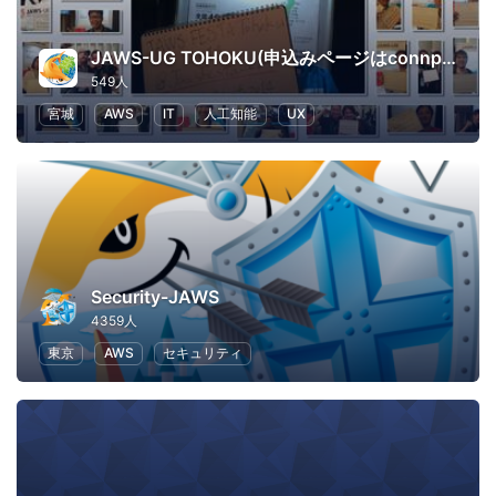
JAWS-UG TOHOKU(申込みページはconnpassに移行しました)
549人
宮城
AWS
IT
人工知能
UX
Security-JAWS
4359人
東京
AWS
セキュリティ