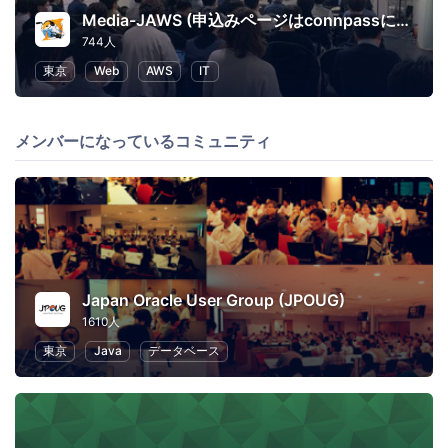
Media-JAWS (申込みページはconnpassに移行しました)
744人
東京
Web
AWS
IT
メンバーになっているコミュニティ
Japan Oracle User Group (JPOUG)
1610人
東京
Java
データベース