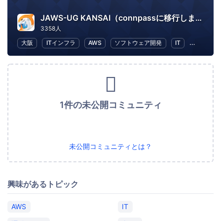
JAWS-UG KANSAI（connpassに移行しました）
3358人
大阪
ITインフラ
AWS
ソフトウェア開発
IT
IT ソリ
1件の未公開コミュニティ
未公開コミュニティとは？
興味があるトピック
AWS
IT