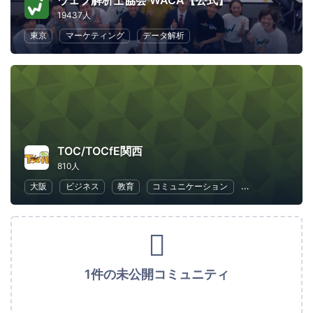
ウェブ解析士協会 WACA【公式】
19437人
東京
マーケティング
データ解析
TOC/TOCfE関西
810人
大阪
ビジネス
教育
コミュニケーション
ビジネス戦略
1件の未公開コミュニティ