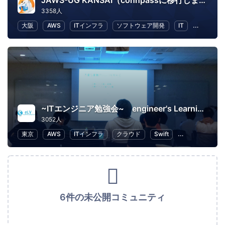
JAWS-UG KANSAI（connpassに移行しました）
3358人
大阪
AWS
ITインフラ
ソフトウェア開発
IT
IT ソリ
~ITエンジニア勉強会~ engineer's Learning･Vesper
3052人
東京
AWS
ITインフラ
クラウド
Swift
プログラミング
6件の未公開コミュニティ