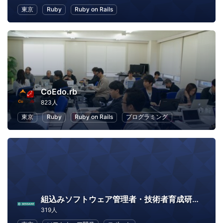
東京
Ruby
Ruby on Rails
CoEdo.rb
823人
東京
Ruby
Ruby on Rails
プログラミング
組込みソフトウェア管理者・技術者育成研究会（SESSAME）
319人