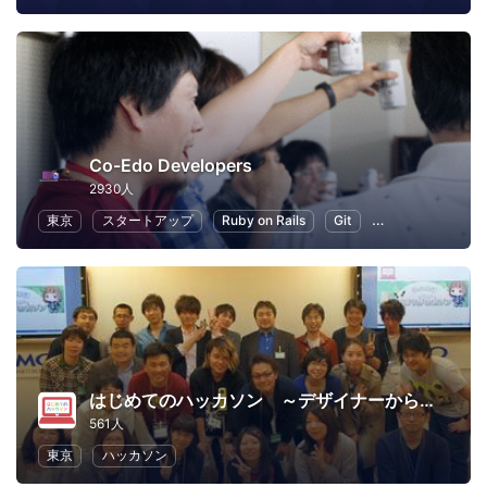
Co-Edo Developers
2930人
東京
スタートアップ
Ruby on Rails
Git
プログラミング
はじめてのハッカソン ～デザイナーからプログラマーまで～
561人
東京
ハッカソン