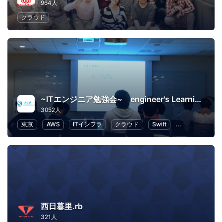
964人
クラウド
~ITエンジニア勉強会~ engineer's Learning･Vesper
3052人
東京
AWS
ITインフラ
クラウド
Swift
プログラミング
西日暮里.rb
321人