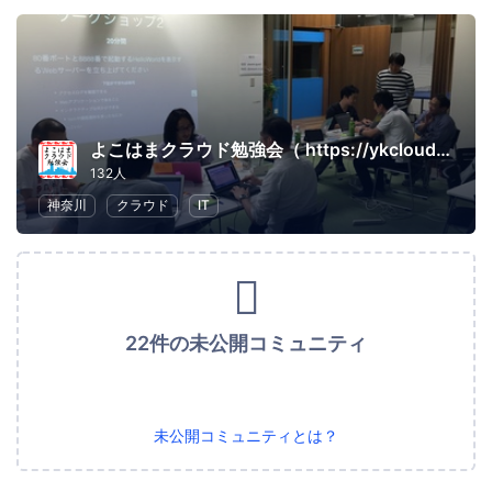
よこはまクラウド勉強会（ https://ykcloud.connpass.com に移行済）
132人
神奈川
クラウド
IT
22件の未公開コミュニティ
未公開コミュニティとは？