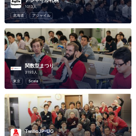
アジャイル札幌
1013人
北海道
アジャイル
関数型まつり
3193人
東京
Scala
TwilioJP-UG