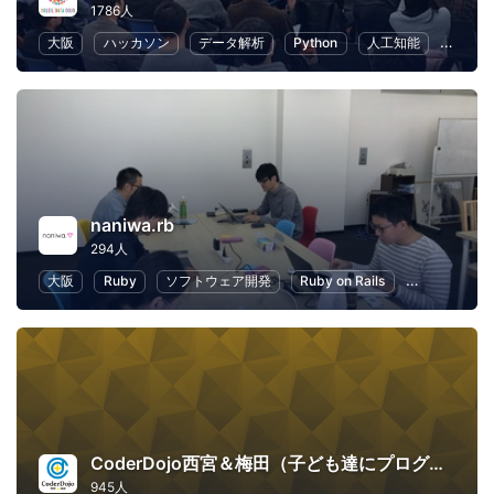
1786人
大阪
ハッカソン
データ解析
Python
人工知能
機械学
naniwa.rb
294人
大阪
Ruby
ソフトウェア開発
Ruby on Rails
IoT
初心
CoderDojo西宮＆梅田（子ども達にプログラミングやHTMLコードを教える道場）
945人