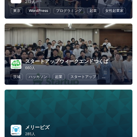
213人
東京
WordPress
プログラミング
起業
女性起業家
スタートアップウィークエンドつくば
660人
茨城
ハッカソン
起業
スタートアップ
デザイン
マー
メリービズ
285人