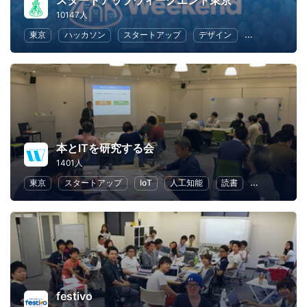
スタートアップウィークエンド東京
10147人
東京
ハッカソン
スタートアップ
デザイン
マーケティン
本とITを研究する会
1401人
東京
スタートアップ
IoT
人工知能
読書
ライティング
festivo