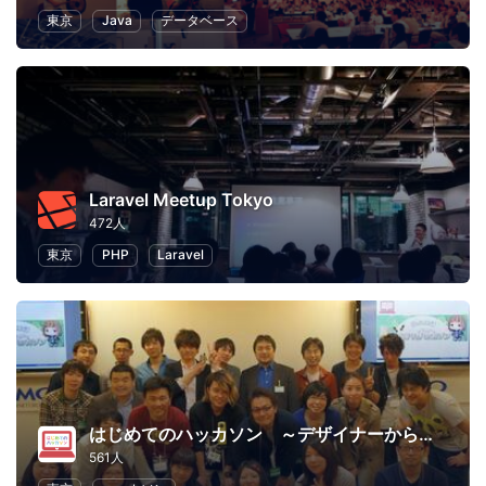
東京
Java
データベース
Laravel Meetup Tokyo
472人
東京
PHP
Laravel
はじめてのハッカソン ～デザイナーからプログラマーまで～
561人