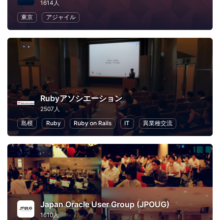
1614人
東京
アジャイル
Rubyアソシエーション
2507人
島根
Ruby
Ruby on Rails
IT
異業種交流
Japan Oracle User Group (JPOUG)
1610人