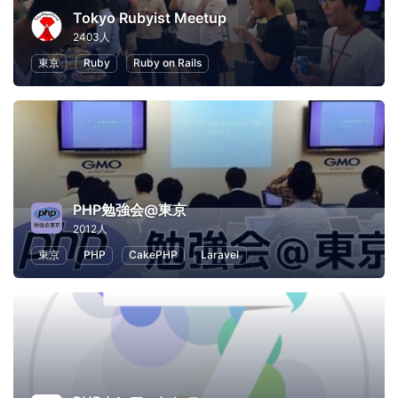
Tokyo Rubyist Meetup
2403人
東京
Ruby
Ruby on Rails
PHP勉強会@東京
2012人
東京
PHP
CakePHP
Laravel