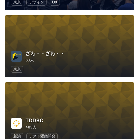
東京
デザイン
UX
ざわ・・ざわ・・
63人
東京
TDDBC
483人
新潟
テスト駆動開発