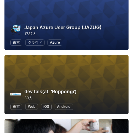
Japan Azure User Group (JAZUG)
1737人
東京
クラウド
Azure
dev.talk(at: 'Roppongi')
39人
東京
Web
iOS
Android