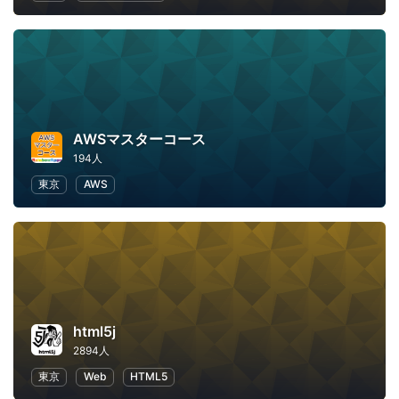
AWSマスターコース
194人
東京
AWS
html5j
2894人
東京
Web
HTML5