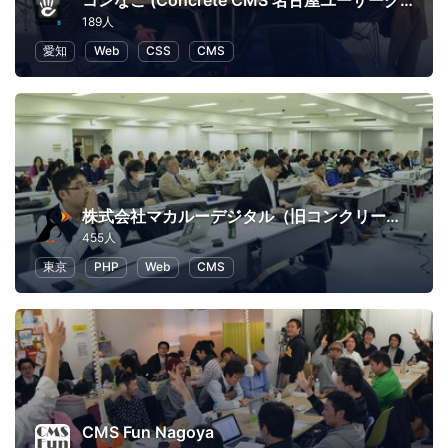
コンなご (Concrete CMS 名古屋ユーザーグループ)
189人
愛知
Web
CSS
CMS
株式会社マカルーデジタル（旧コンクリートファイブジャパン株式会社）
455人
東京
PHP
Web
CMS
CMS Fun Nagoya