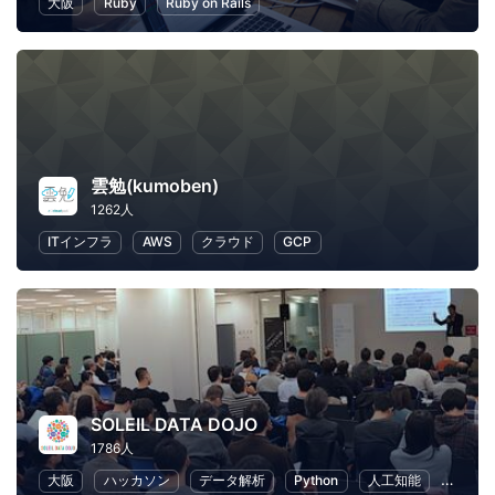
大阪
Ruby
Ruby on Rails
雲勉(kumoben)
1262人
ITインフラ
AWS
クラウド
GCP
SOLEIL DATA DOJO
1786人
大阪
ハッカソン
データ解析
Python
人工知能
機械学