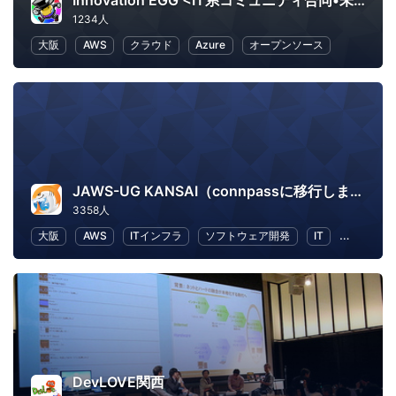
Innovation EGG <IT系コミュニティ合同•未経験者向け勉強会>
1234人
大阪
AWS
クラウド
Azure
オープンソース
JAWS-UG KANSAI（connpassに移行しました）
3358人
大阪
AWS
ITインフラ
ソフトウェア開発
IT
IT ソリ
DevLOVE関西