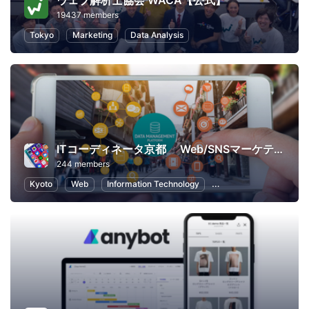
ウェブ解析士協会 WACA【公式】
19437 members
Tokyo
Marketing
Data Analysis
ITコーディネータ京都 Web/SNSマーケティング研究会
244 members
Kyoto
Web
Information Technology
Virtual Reality
Soci