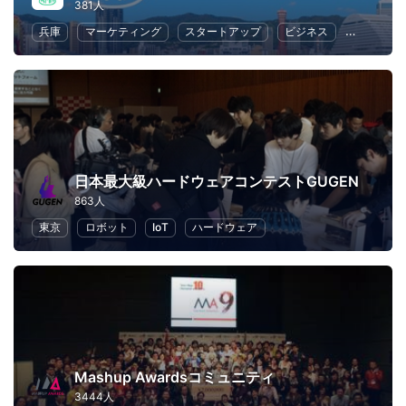
381人
兵庫
マーケティング
スタートアップ
ビジネス
ハッカソ
日本最大級ハードウェアコンテストGUGEN
863人
東京
ロボット
IoT
ハードウェア
Mashup Awardsコミュニティ
3444人