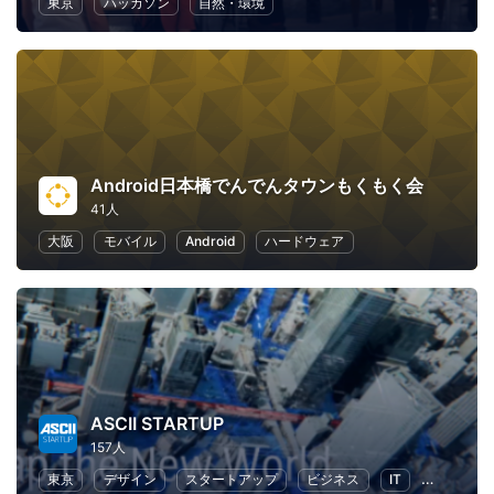
東京
ハッカソン
自然・環境
Android日本橋でんでんタウンもくもく会
41人
大阪
モバイル
Android
ハードウェア
ASCII STARTUP
157人
東京
デザイン
スタートアップ
ビジネス
IT
起業