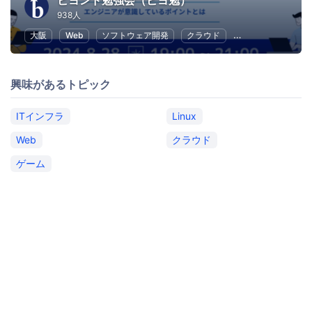
ビヨンド勉強会（ビヨ勉）
938人
大阪
Web
ソフトウェア開発
クラウド
アプリ開発
オ
興味があるトピック
ITインフラ
Linux
Web
クラウド
ゲーム