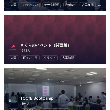
大阪
ハッカソン
データ解析
Python
人工知能
機械学
さくらのイベント（関西版）
1643人
大阪
ITインフラ
クラウド
人工知能
地域経済と地域社会
TOCfE BootCamp
1194人