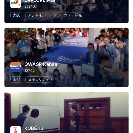
DevLOVE関西
2531人
大阪
アジャイル
ソフトウェア開発
OWASP Kansai
1279人
京都
セキュリティ
KOBE.rb