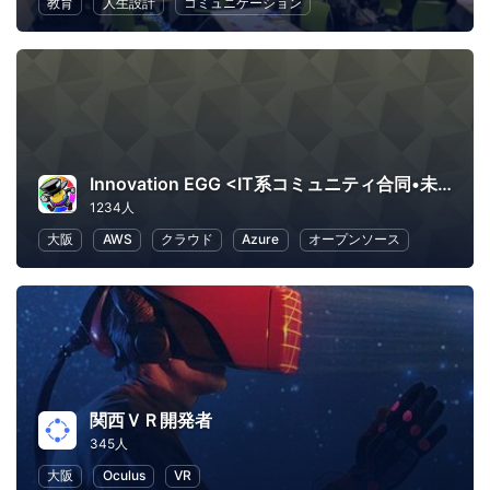
教育
人生設計
コミュニケーション
Innovation EGG <IT系コミュニティ合同•未経験者向け勉強会>
1234人
大阪
AWS
クラウド
Azure
オープンソース
関西ＶＲ開発者
345人
大阪
Oculus
VR