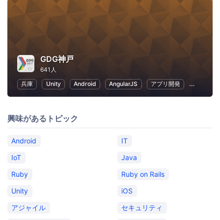
GDG神戸
641人
兵庫
Unity
Android
AngularJS
アプリ開発
VR
興味があるトピック
Android
IT
IoT
Java
Ruby
Ruby on Rails
Unity
iOS
アジャイル
セキュリティ