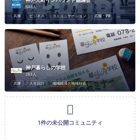
神戸元町インバウンド協議会
646人
兵庫
ビジネス
コミュニケーション
広報・PR
地域経済と
神戸暮らしの学校
283人
兵庫
人生設計
地域経済と地域社会
1件の未公開コミュニティ