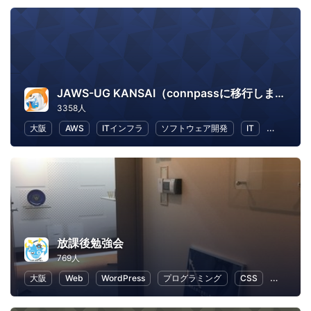
JAWS-UG KANSAI（connpassに移行しました）
3358人
大阪
AWS
ITインフラ
ソフトウェア開発
IT
IT ソリ
放課後勉強会
769人
大阪
Web
WordPress
プログラミング
CSS
Node.js