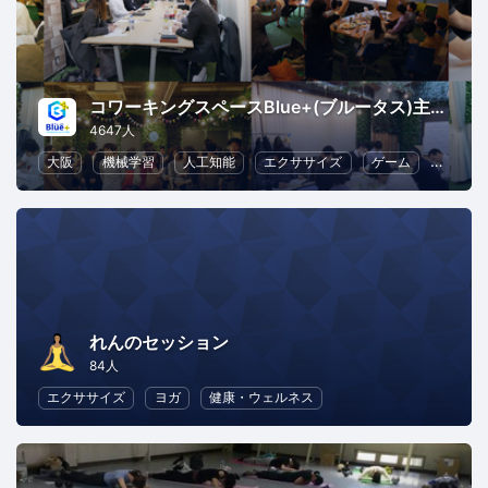
コワーキングスペースBlue+(ブルータス)主催イベント
4647人
大阪
機械学習
人工知能
エクササイズ
ゲーム
異業種
れんのセッション
84人
エクササイズ
ヨガ
健康・ウェルネス