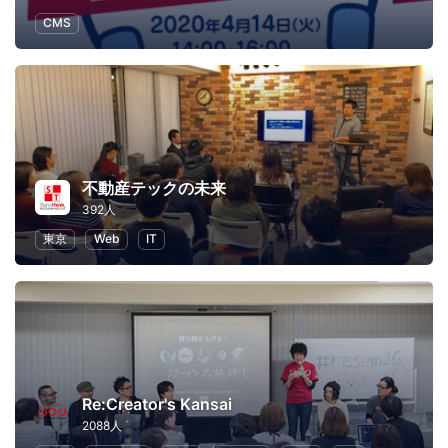
CMS
不動産テックの未来
392人
東京
Web
IT
Re:Creator's Kansai
2088人