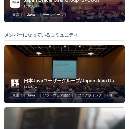
Japan Oracle User Group (JPOUG)
1610人
東京
Java
データベース
メンバーになっているコミュニティ
日本Javaユーザーグループ/Japan Java User Group
14432人
東京
Java
ソフトウェア開発
プログラミング
IT